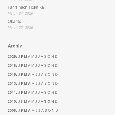
Fahrt nach Hokitika
March 24, 2026
Okarito
March 23, 2026
Archiv
J
A
M
J
J
A
S
O
N
D
2026
:
F
M
J
M
A
M
J
J
A
S
O
N
D
2018
:
F
J
M
J
J
A
S
O
N
D
2016
:
F
M
A
J
M
J
J
A
S
O
N
D
2013
:
F
M
A
J
A
M
J
J
A
S
O
N
D
2011
:
F
M
J
F
M
A
M
J
J
A
D
2010
:
S
O
N
J
M
J
A
S
O
N
D
2008
:
F
M
A
J