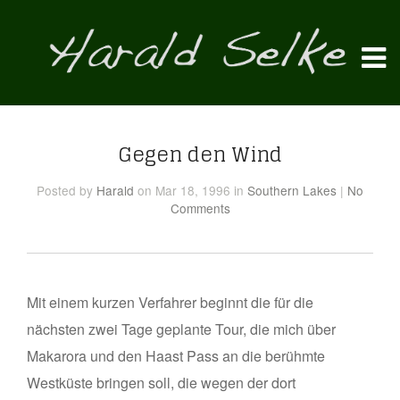
Gegen den Wind
Posted
by
Harald
on Mar 18, 1996
in
Southern Lakes
|
No
Comments
Mit einem kurzen Verfahrer beginnt die für die
nächsten zwei Tage geplante Tour, die mich über
Makarora und den Haast Pass an die berühmte
Westküste bringen soll, die wegen der dort