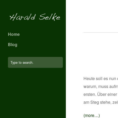
Home
Blog
Heute soll es nun
warum, muss aufme
ersten. Über einer
am Steg stehe, zei
(more…)