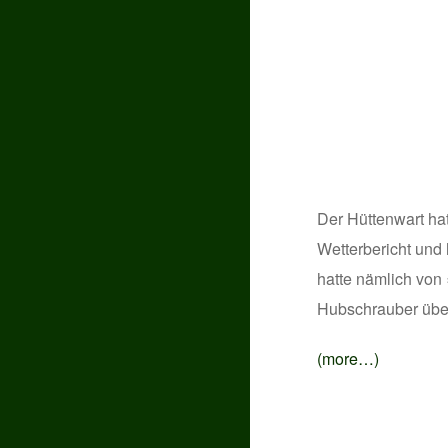
Der Hüttenwart ha
Wetterbericht und 
hatte nämlich von
Hubschrauber über
(more…)