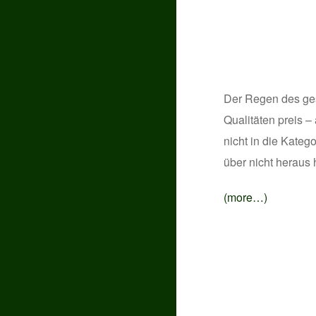
Der Regen des gest
Qualitäten preis 
nicht in die Kateg
über nicht heraus
(more…)