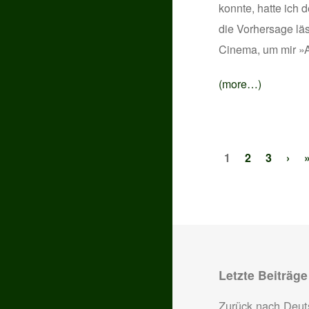
konnte, hatte ich 
die Vorhersage lä
Cinema, um mir »
(more…)
1
2
3
›
Letzte Beiträge
Zurück nach Deut