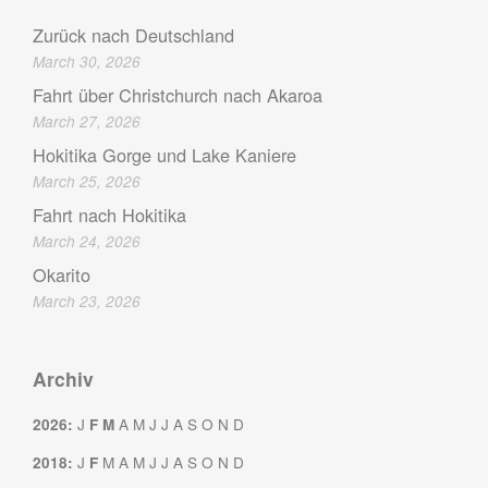
Zurück nach Deutschland
March 30, 2026
Fahrt über Christchurch nach Akaroa
March 27, 2026
Hokitika Gorge und Lake Kaniere
March 25, 2026
Fahrt nach Hokitika
March 24, 2026
Okarito
March 23, 2026
Archiv
J
A
M
J
J
A
S
O
N
D
2026
:
F
M
J
M
A
M
J
J
A
S
O
N
D
2018
:
F