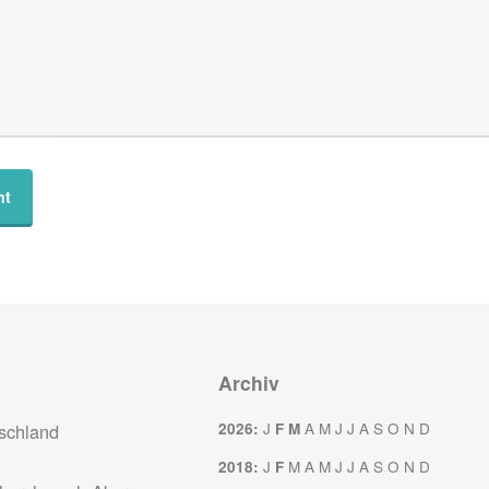
Archiv
J
A
M
J
J
A
S
O
N
D
schland
2026
:
F
M
J
M
A
M
J
J
A
S
O
N
D
2018
:
F