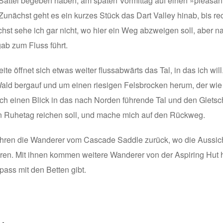
attel begeben haben, am späten Vormittag auf einen »pleasant 
 Zunächst geht es ein kurzes Stück das Dart Valley hinab, bi
ächst sehe ich gar nicht, wo hier ein Weg abzweigen soll, abe
gab zum Fluss führt.
ite öffnet sich etwas weiter flussabwärts das Tal, in das ich wi
ld bergauf und um einen riesigen Felsbrocken herum, der wie e
ich einen Blick in das nach Norden führende Tal und den Gletsc
nen Ruhetag reichen soll, und mache mich auf den Rückweg.
ren die Wanderer vom Cascade Saddle zurück, wo die Aussichte
en. Mit ihnen kommen weitere Wanderer von der Aspiring Hut he
ass mit den Betten gibt.