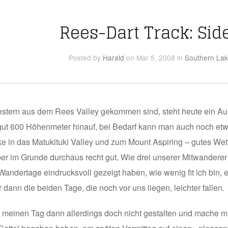
Rees-Dart Track: Sid
Posted
by
Harald
on Mar 5, 2008
in
Southern La
e gestern aus dem Rees Valley gekommen sind, steht heute ein
 gut 600 Höhenmeter hinauf, bei Bedarf kann man auch noch etwa
 in das Matukituki Valley und zum Mount Aspiring – gutes Wette
ber im Grunde durchaus recht gut. Wie drei unserer Mitwanderer
Wandertage eindrucksvoll gezeigt haben, wie wenig fit ich bin, 
 dann die beiden Tage, die noch vor uns liegen, leichter fallen.
ch meinen Tag dann allerdings doch nicht gestalten und mache 