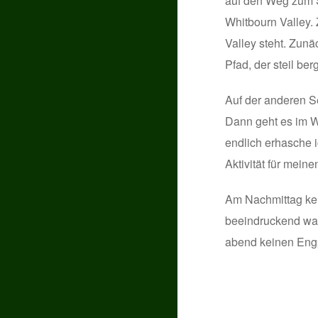
auf den Weg zum S
Whitbourn Valley.
Valley steht. Zun
Pfad, der steil ber
Auf der anderen Se
Dann geht es im Wa
endlich erhasche 
Aktivität für mei
Am Nachmittag keh
beeindruckend war
abend keinen Engp