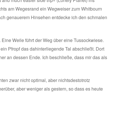
and much easier side trip« (Lonely Planet) ins
s rechts am Wegesrand ein Wegweiser zum Whitbourn
r nach genauerem Hinsehen entdecke ich den schmalen
ll. Eine Weile führt der Weg über eine Tussockwiese.
in Pfropf das dahinterliegende Tal abschließt. Dort
her an dessen Ende. Ich beschließe, dass mir das als
n zwar nicht optimal, aber nichtsdestotrotz
rüber, aber weniger als gestern, so dass es heute