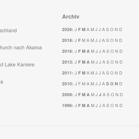
Archiv
J
A
M
J
J
A
S
O
N
D
schland
2026
:
F
M
J
M
A
M
J
J
A
S
O
N
D
2018
:
F
church nach Akaroa
J
M
J
J
A
S
O
N
D
2016
:
F
M
A
J
M
J
J
A
S
O
N
D
2013
:
F
M
A
nd Lake Kaniere
J
A
M
J
J
A
S
O
N
D
2011
:
F
M
ka
J
F
M
A
M
J
J
A
D
2010
:
S
O
N
J
M
J
A
S
O
N
D
2008
:
F
M
A
J
J
M
J
J
A
S
O
N
D
1996
:
F
M
A