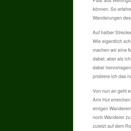
Paar aus Wellingt
können. So erfahr
Wanderungen des 
Auf halber Strecke
Wie eigentlich sc
machen wir eine Mi
dabei; aber als i
dabei hervorragen
probiere ich das 
Von nun an geht es
Arm Hut erreichen
einigen Wanderern
noch Wanderer zu 
zuletzt auf dem Ro