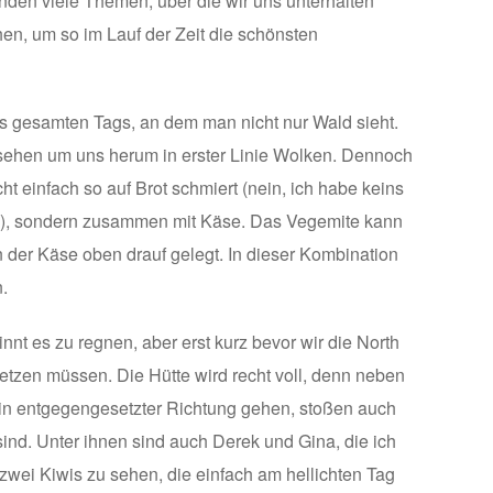
nden viele Themen, über die wir uns unterhalten
en, um so im Lauf der Zeit die schönsten
des gesamten Tags, an dem man nicht nur Wald sieht.
r sehen um uns herum in erster Linie Wolken. Dennoch
t einfach so auf Brot schmiert (nein, ich habe keins
men), sondern zusammen mit Käse. Das Vegemite kann
 der Käse oben drauf gelegt. In dieser Kombination
.
nt es zu regnen, aber erst kurz bevor wir die North
etzen müssen. Die Hütte wird recht voll, denn neben
in entgegengesetzter Richtung gehen, stoßen auch
d. Unter ihnen sind auch Derek und Gina, die ich
 zwei Kiwis zu sehen, die einfach am hellichten Tag