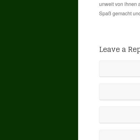
unweit von ihnen 
Spaß gemacht und 
Leave a Re