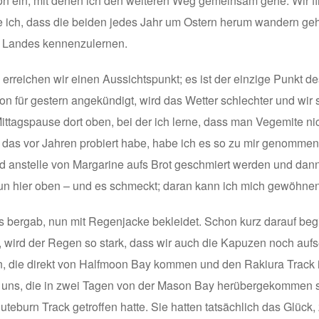
on ein, mit denen ich den weiteren Weg gemeinsam gehe. Wir fi
e ich, dass die beiden jedes Jahr um Ostern herum wandern geh
Landes kennenzulernen.
 erreichen wir einen Aussichtspunkt; es ist der einzige Punkt 
hon für gestern angekündigt, wird das Wetter schlechter und wi
ttagspause dort oben, bei der ich lerne, dass man Vegemite nich
ch das vor Jahren probiert habe, habe ich es so zu mir genom
d anstelle von Margarine aufs Brot geschmiert werden und dann
nun hier oben – und es schmeckt; daran kann ich mich gewöhnen
 bergab, nun mit Regenjacke bekleidet. Schon kurz darauf begin
, wird der Regen so stark, dass wir auch die Kapuzen noch aufs
, die direkt von Halfmoon Bay kommen und den Rakiura Track 
uns, die in zwei Tagen von der Mason Bay herübergekommen sin
uteburn Track getroffen hatte. Sie hatten tatsächlich das Glück,