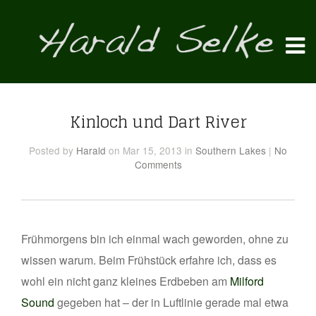
Kinloch und Dart River
Posted
by
Harald
on Mar 15, 2013
in
Southern Lakes
|
No
Comments
Frühmorgens bin ich einmal wach geworden, ohne zu
wissen warum. Beim Frühstück erfahre ich, dass es
wohl ein nicht ganz kleines Erdbeben am
Milford
Sound
gegeben hat – der in Luftlinie gerade mal etwa