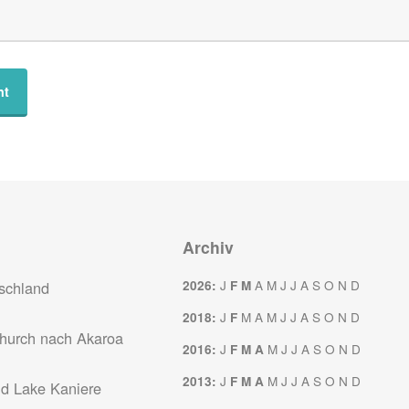
Archiv
J
A
M
J
J
A
S
O
N
D
schland
2026
:
F
M
J
M
A
M
J
J
A
S
O
N
D
2018
:
F
church nach Akaroa
J
M
J
J
A
S
O
N
D
2016
:
F
M
A
J
M
J
J
A
S
O
N
D
2013
:
F
M
A
nd Lake Kaniere