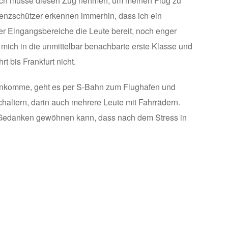
, ich müsse diesen Zug nehmen, um meinen Flug zu
Grenzschützer erkennen immerhin, dass ich ein
der Eingangsbereiche die Leute bereit, noch enger
ich in die unmittelbar benachbarte erste Klasse und
t bis Frankfurt nicht.
 ankomme, geht es per S-Bahn zum Flughafen und
chaltern, darin auch mehrere Leute mit Fahrrädern.
n Gedanken gewöhnen kann, dass nach dem Stress in