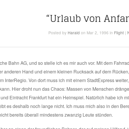
“Urlaub von Anfa
Posted
by
Harald
on Mar 2, 1996
in
Flight
|
sche Bahn AG, und so stelle ich es mir auch vor. Mit dem Fahr
r anderen Hand und einem kleinen Rucksack auf dem Rücken, s
m InterRegio. Von dort muss ich mit einem StadtExpress weiter
kann. Hier droht nun das Chaos: Massen von Menschen drängen s
und Eintracht Frankfurt hat ein Heimspiel. Natürlich habe ich 
gibt es deshalb noch lange nicht. Ich muss mich also in den Ber
icht bereits überall mindestens zwanzig Leute stünden.