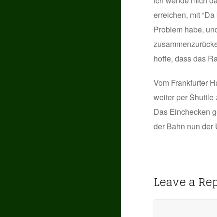
Ich wende mich da
erreichen, mit “Da
Problem habe, und 
zusammenzurücken 
hoffe, dass das Ra
Vom Frankfurter H
weiter per Shuttle
Das Einchecken ge
der Bahn nun der 
Leave a Re