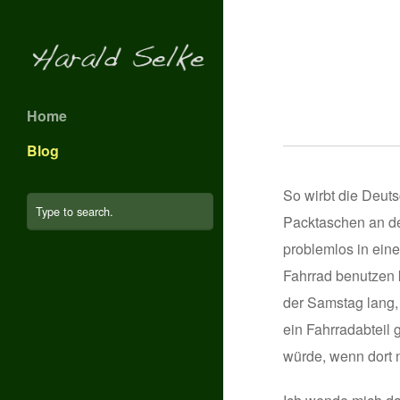
Home
Blog
So wirbt die Deut
Packtaschen an de
problemlos in eine
Fahrrad benutzen 
der Samstag lang, 
ein Fahrradabteil 
würde, wenn dort n