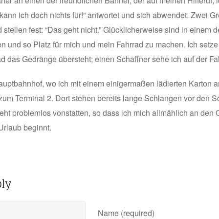
her an einen der freundlichen Bahner, der auf meinen Hilferuf
 kann ich doch nichts für!” antwortet und sich abwendet. Zwei 
stellen fest: “Das geht nicht.” Glücklicherweise sind in einem 
und so Platz für mich und mein Fahrrad zu machen. Ich setze m
d das Gedränge übersteht; einen Schaffner sehe ich auf der Fahr
auptbahnhof, wo ich mit einem einigermaßen lädierten Karton
 zum Terminal 2. Dort stehen bereits lange Schlangen vor den S
ht problemlos vonstatten, so dass ich mich allmählich an de
Urlaub beginnt.
ply
Name (required)