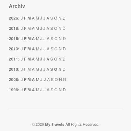
Archiv
J
A
M
J
J
A
S
O
N
D
2026
:
F
M
J
M
A
M
J
J
A
S
O
N
D
2018
:
F
J
M
J
J
A
S
O
N
D
2016
:
F
M
A
J
M
J
J
A
S
O
N
D
2013
:
F
M
A
J
A
M
J
J
A
S
O
N
D
2011
:
F
M
J
F
M
A
M
J
J
A
D
2010
:
S
O
N
J
M
J
A
S
O
N
D
2008
:
F
M
A
J
J
M
J
J
A
S
O
N
D
1996
:
F
M
A
© 2026
All Rights Reserved.
My Travels