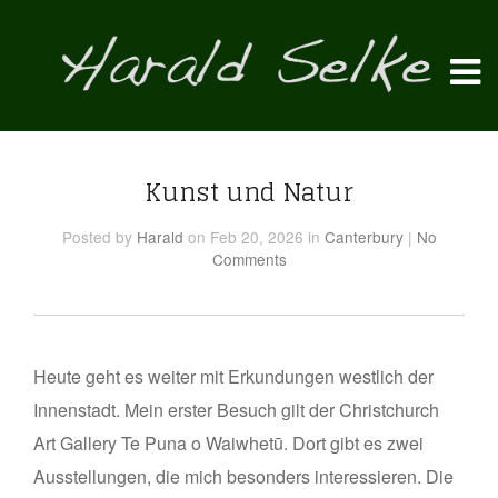
Kunst und Natur
Posted
by
Harald
on Feb 20, 2026
in
Canterbury
|
No
Comments
Heute geht es weiter mit Erkundungen westlich der
Innenstadt. Mein erster Besuch gilt der Christchurch
Art Gallery Te Puna o Waiwhetū. Dort gibt es zwei
Ausstellungen, die mich besonders interessieren. Die