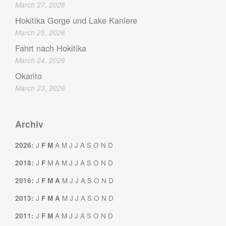
March 27, 2026
Hokitika Gorge und Lake Kaniere
March 25, 2026
Fahrt nach Hokitika
March 24, 2026
Okarito
March 23, 2026
Archiv
J
A
M
J
J
A
S
O
N
D
2026
:
F
M
J
M
A
M
J
J
A
S
O
N
D
2018
:
F
J
M
J
J
A
S
O
N
D
2016
:
F
M
A
J
M
J
J
A
S
O
N
D
2013
:
F
M
A
J
A
M
J
J
A
S
O
N
D
2011
:
F
M