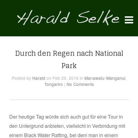
Durch den Regen nach National
Park
Posted
by
Harald
on Feb 29, 2016
in
Manawatu-Wanganui
,
Tongariro
|
No Comments
Der heutige Tag würde sich auch gut für eine Tour in
den Untergrund anbieten, vielleicht in Verbindung mit
einem Black Water Rafting, bei dem man in einem