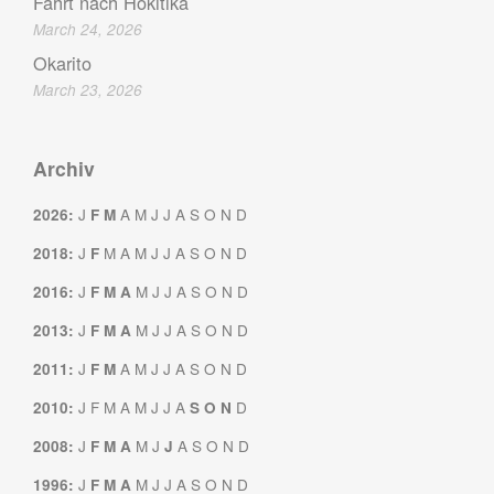
Fahrt nach Hokitika
March 24, 2026
Okarito
March 23, 2026
Archiv
J
A
M
J
J
A
S
O
N
D
2026
:
F
M
J
M
A
M
J
J
A
S
O
N
D
2018
:
F
J
M
J
J
A
S
O
N
D
2016
:
F
M
A
J
M
J
J
A
S
O
N
D
2013
:
F
M
A
J
A
M
J
J
A
S
O
N
D
2011
:
F
M
J
F
M
A
M
J
J
A
D
2010
:
S
O
N
J
M
J
A
S
O
N
D
2008
:
F
M
A
J
J
M
J
J
A
S
O
N
D
1996
:
F
M
A