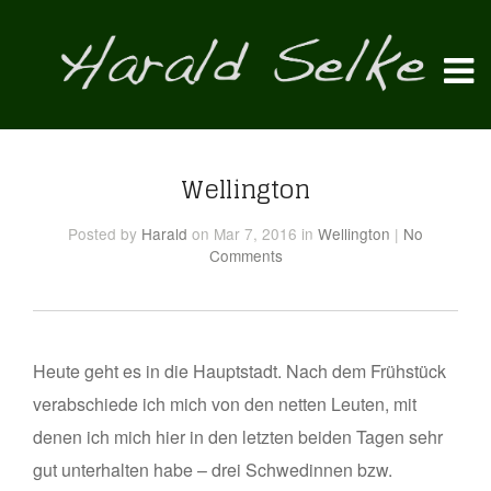
Wellington
Posted
by
Harald
on Mar 7, 2016
in
Wellington
|
No
Comments
Heute geht es in die Hauptstadt. Nach dem Frühstück
verabschiede ich mich von den netten Leuten, mit
denen ich mich hier in den letzten beiden Tagen sehr
gut unterhalten habe – drei Schwedinnen bzw.