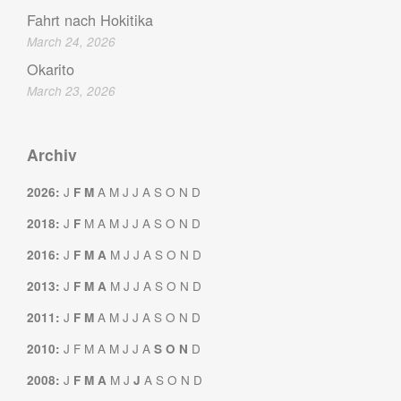
Fahrt nach Hokitika
March 24, 2026
Okarito
March 23, 2026
Archiv
J
A
M
J
J
A
S
O
N
D
2026
:
F
M
J
M
A
M
J
J
A
S
O
N
D
2018
:
F
J
M
J
J
A
S
O
N
D
2016
:
F
M
A
J
M
J
J
A
S
O
N
D
2013
:
F
M
A
J
A
M
J
J
A
S
O
N
D
2011
:
F
M
J
F
M
A
M
J
J
A
D
2010
:
S
O
N
J
M
J
A
S
O
N
D
2008
:
F
M
A
J