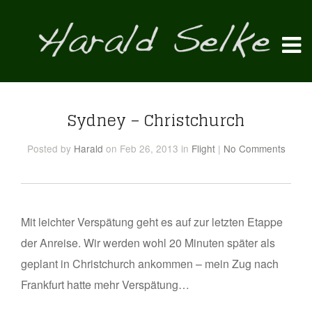
Sydney – Christchurch
Posted
by
Harald
on Feb 26, 2013
in
Flight
|
No Comments
Mit leichter Verspätung geht es auf zur letzten Etappe
der Anreise. Wir werden wohl 20 Minuten später als
geplant in Christchurch ankommen – mein Zug nach
Frankfurt hatte mehr Verspätung…