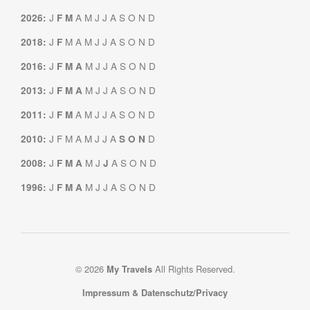
J
A
M
J
J
A
S
O
N
D
2026
:
F
M
J
M
A
M
J
J
A
S
O
N
D
2018
:
F
J
M
J
J
A
S
O
N
D
2016
:
F
M
A
J
M
J
J
A
S
O
N
D
2013
:
F
M
A
J
A
M
J
J
A
S
O
N
D
2011
:
F
M
J
F
M
A
M
J
J
A
D
2010
:
S
O
N
J
M
J
A
S
O
N
D
2008
:
F
M
A
J
J
M
J
J
A
S
O
N
D
1996
:
F
M
A
© 2026
All Rights Reserved.
My Travels
Impressum & Datenschutz/Privacy