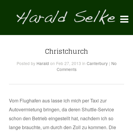
Christchurch
Posted
by
Harald
on Feb 27, 2013
in
Canterbury
|
No
Comments
Vom Flughafen aus lasse ich mich per Taxi zur
Autovermietung bringen, da deren Shuttle-Service
schon den Betrieb eingestellt hat, nachdem ich so
lange brauchte, um durch den Zoll zu kommen. Die