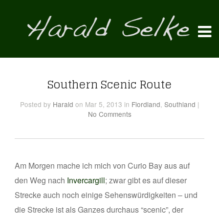
Southern Scenic Route
Posted
by
Harald
on Mar 5, 2013
in
Fiordland
,
Southland
|
No Comments
Am Morgen mache ich mich von Curio Bay aus auf
den Weg nach
Invercargill
; zwar gibt es auf dieser
Strecke auch noch einige Sehenswürdigkeiten – und
die Strecke ist als Ganzes durchaus “scenic”, der