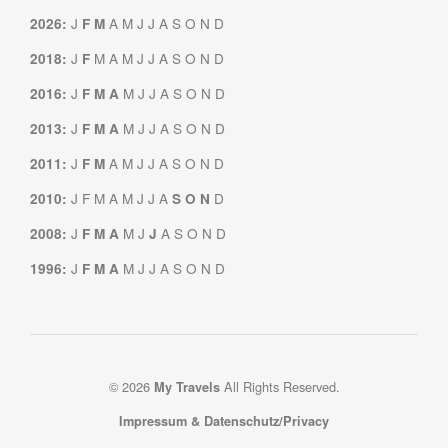
J
A
M
J
J
A
S
O
N
D
2026
:
F
M
J
M
A
M
J
J
A
S
O
N
D
2018
:
F
J
M
J
J
A
S
O
N
D
2016
:
F
M
A
J
M
J
J
A
S
O
N
D
2013
:
F
M
A
J
A
M
J
J
A
S
O
N
D
2011
:
F
M
J
F
M
A
M
J
J
A
D
2010
:
S
O
N
J
M
J
A
S
O
N
D
2008
:
F
M
A
J
J
M
J
J
A
S
O
N
D
1996
:
F
M
A
© 2026
All Rights Reserved.
My Travels
Impressum & Datenschutz/Privacy